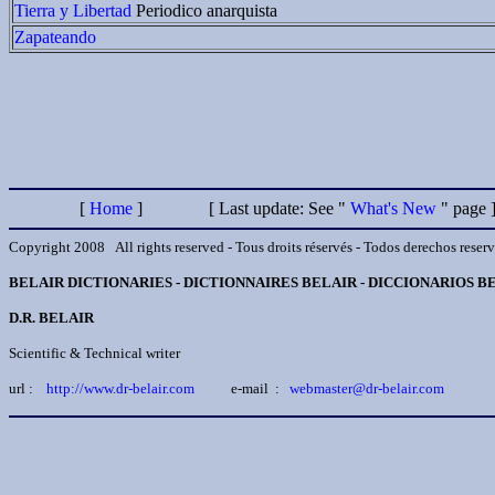
Tierra y Libertad
Periodico anarquista
Zapateando
[
Home
]
[ Last update: See "
What's New
" pa
Copyright 2008 All rights reserved - Tous droits réservés - Todos derechos reservado
BELAIR DICTIONARIES - DICTIONNAIRES BELAIR - DICCIONARIOS B
D.R. BELAIR
Scientific & Technical writer
url :
http://
www.dr-belair.com
e-mail :
webmaster@dr-belair.com