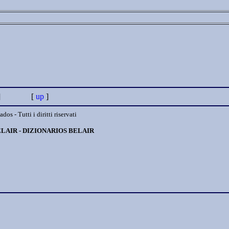
ge ] [
up
]
s - Tutti i diritti riservati
ELAIR - DIZIONARIOS BELAIR