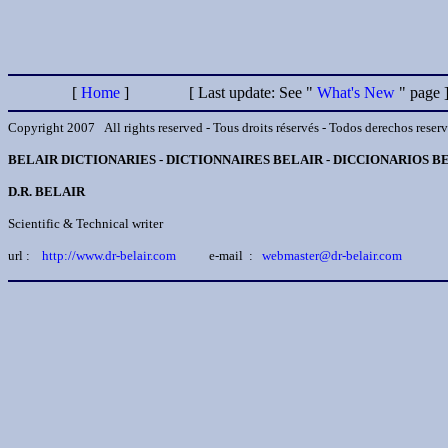
[
Home
]
[ Last update: See "
What's New
" pa
Copyright 2007 All rights reserved - Tous droits réservés - Todos derechos reservado
BELAIR DICTIONARIES - DICTIONNAIRES BELAIR - DICCIONARIOS B
D.R. BELAIR
Scientific & Technical writer
url :
http://
www.dr-belair.com
e-mail :
webmaster@dr-belair.com