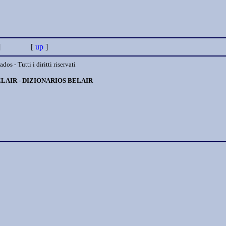
ge ] [
up
]
s - Tutti i diritti riservati
ELAIR - DIZIONARIOS BELAIR