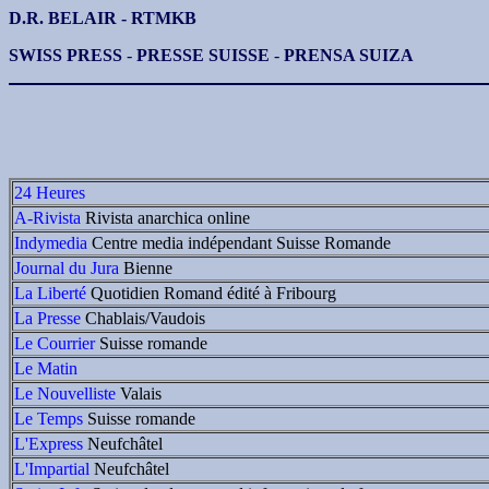
D.R. BELAIR - RTMKB
SWISS PRESS
-
PRESSE SUISSE
-
PRENSA SUIZA
24 Heures
A-Rivista
Rivista anarchica online
Indymedia
Centre media indépendant Suisse Romande
Journal du Jura
Bienne
La Liberté
Quotidien Romand édité à Fribourg
La Presse
Chablais/Vaudois
Le Courrier
Suisse romande
Le Matin
Le Nouvelliste
Valais
Le Temps
Suisse romande
L'Express
Neufchâtel
L'Impartial
Neufchâtel